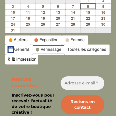
1
2
3
4
5
6
7
8
9
10
11
12
13
14
15
16
17
18
19
20
21
22
23
24
25
26
27
28
29
30
31
Catégories
Ateliers
Exposition
Fermée
d’évènement
General
Vernissage
Toutes les catégories
impression
Vue
Restons
connectés !
Inscrivez-vous pour
recevoir l'actualité
de votre boutique
créative !