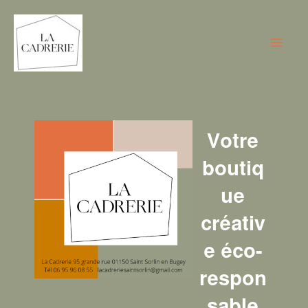
Aller
au
contenu
Votre
boutiq
ue
créativ
e éco-
respon
sable