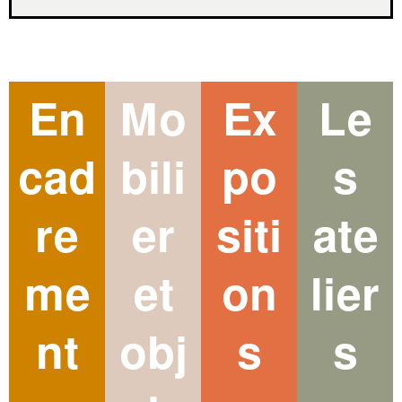
En
Mo
Ex
Le
cad
bili
po
s
re
er
siti
ate
me
et
on
lier
nt
obj
s
s