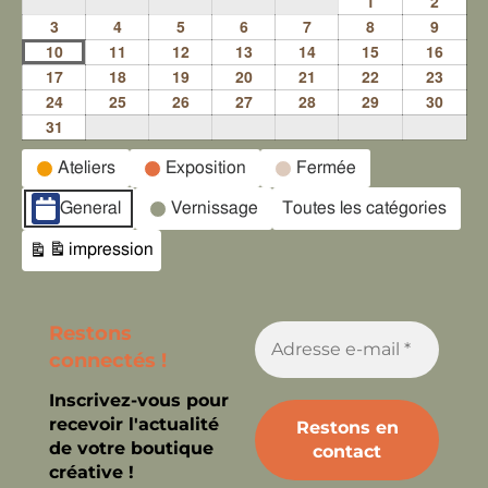
1
2
3
4
5
6
7
8
9
10
11
12
13
14
15
16
17
18
19
20
21
22
23
24
25
26
27
28
29
30
31
Catégories
Ateliers
Exposition
Fermée
d’évènement
General
Vernissage
Toutes les catégories
impression
Vue
Restons
connectés !
Inscrivez-vous pour
recevoir l'actualité
de votre boutique
créative !