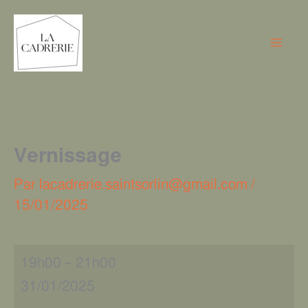
Aller
Vernissage
au
contenu
Vernissage
Par
lacadrerie.saintsorlin@gmail.com
/
15/01/2025
19h00
–
21h00
31/01/2025