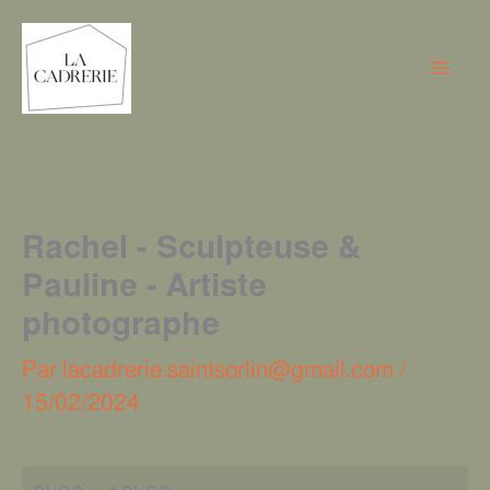
Aller
Rachel
au
-
contenu
Sculpteuse
&
Pauline
-
Artiste
Rachel - Sculpteuse &
photographe
Pauline - Artiste
photographe
Par
lacadrerie.saintsorlin@gmail.com
/
15/02/2024