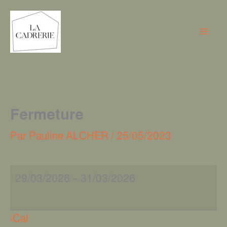
Aller
Fermeture
au
contenu
Fermeture
Par
Pauline ALCHER
/
25/05/2023
29/03/2026
–
31/03/2026
iCal