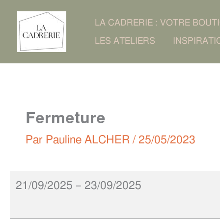
Aller
Fermeture
LA CADRERIE : VOTRE BOUT
au
LES ATELIERS
INSPIRATI
contenu
Fermeture
Par
Pauline ALCHER
/
25/05/2023
21/09/2025
–
23/09/2025