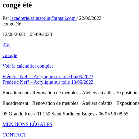
congé été
Par
lacadrerie.saintsorlin@gmail.com
/
22/06/2023
congé été
12/08/2023
–
05/09/2023
iCal
Google
Voir le calendrier complet
Frédéric Neff – Acrylique sur toile
06/09/2023
Frédéric Neff – Acrylique sur toile
13/09/2023
Encadrement - Rénovation de meubles - Ateliers créatifs - Exposition
Encadrement - Rénovation de meubles - Ateliers créatifs - Exposition
95 Grande Rue - 01 150 Saint Sorlin en Bugey - 06 95 96 08 55
MENTIONS LÉGALES
CONTACT