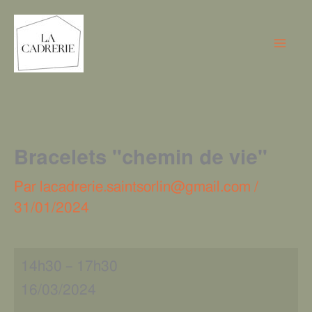
Aller
Bracelets
au
"chemin
contenu
de
vie"
Bracelets "chemin de vie"
Par
lacadrerie.saintsorlin@gmail.com
/
31/01/2024
14h30
–
17h30
16/03/2024