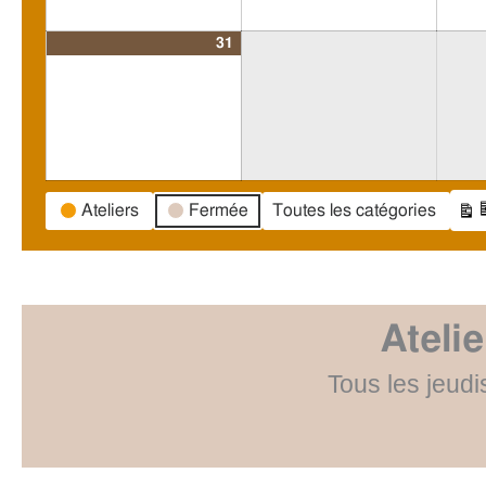
31
Catégories
Ateliers
Fermée
Toutes les catégories
Vu
d’évènement
Ateli
Tous les jeud