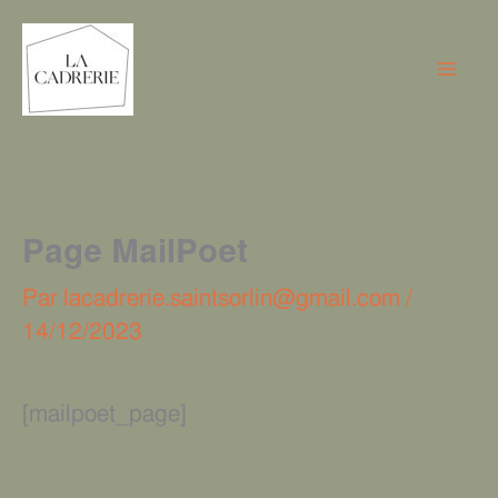
Aller
au
contenu
Page MailPoet
Par
lacadrerie.saintsorlin@gmail.com
/
14/12/2023
[mailpoet_page]