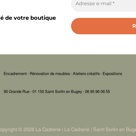
té de votre boutique
Encadrement - Rénovation de meubles - Ateliers créatifs - Expositions
95 Grande Rue - 01 150 Saint Sorlin en Bugey - 06 95 96 08 55
opyright © 2026 La Cadrerie | La Cadrerie | Saint Sorlin en Bug