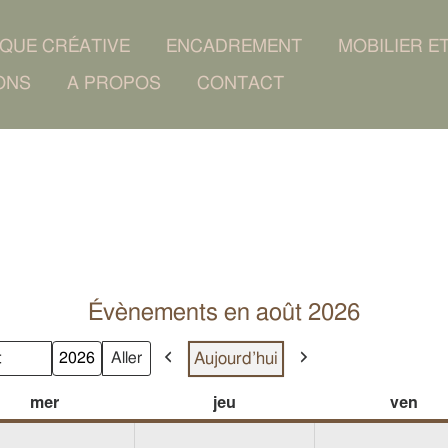
IQUE CRÉATIVE
ENCADREMENT
MOBILIER E
ONS
A PROPOS
CONTACT
Évènements en août 2026
Aujourd’hui
Précédent
Suivant
s
ée
026
026
026
026
05/08/2026
12/08/2026
19/08/2026
26/08/2026
06/08/2026
13/08/2026
20/08/2026
27/08/2026
mercredi
jeudi
ven
mer
jeu
ven