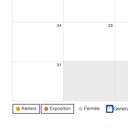
24
25
31
Catégories
Ateliers
Exposition
Fermée
Genera
d’évènement