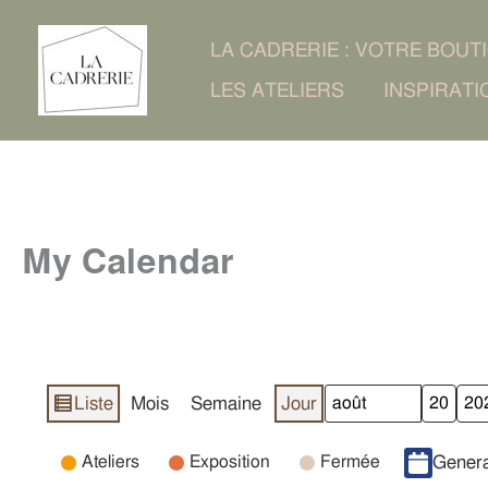
Aller
LA CADRERIE : VOTRE BOUT
au
LES ATELIERS
INSPIRATI
contenu
My Calendar
Liste
Mois
Semaine
Jour
Vue
Mois
Jour
Année
en
Catégories
Ateliers
Exposition
Fermée
Genera