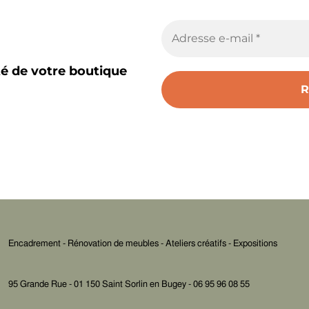
té de votre boutique
Encadrement - Rénovation de meubles - Ateliers créatifs - Expositions
95 Grande Rue - 01 150 Saint Sorlin en Bugey - 06 95 96 08 55