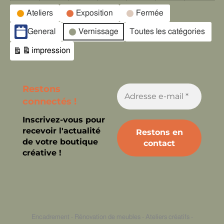
Catégories
Ateliers
Exposition
Fermée
d’évènement
General
Vernissage
Toutes les catégories
impression
Vue
Restons
connectés !
Inscrivez-vous pour
recevoir l'actualité
de votre boutique
créative !
Encadrement - Rénovation de meubles - Ateliers créatifs -