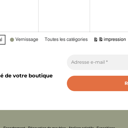
l
Vernissage
Toutes les catégories
impression
Vue
té de votre boutique