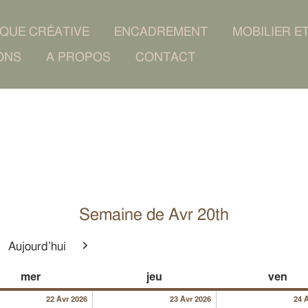
IQUE CRÉATIVE
ENCADREMENT
MOBILIER E
ONS
A PROPOS
CONTACT
Semaine de Avr 20th
Aujourd’hui
cédent
Suivant
026
22/04/2026
23/04/2026
mercredi
jeudi
ven
mer
jeu
ven
ent)
22 Avr 2026
23 Avr 2026
24 