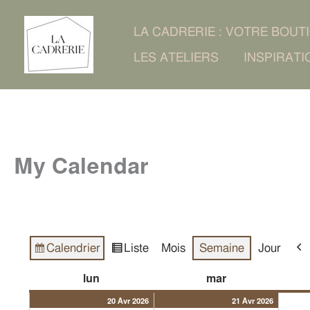
Aller
LA CADRERIE : VOTRE BOUT
au
LES ATELIERS
INSPIRATI
contenu
My Calendar
Calendrier
Liste
Mois
Semaine
Jour
Vue
Vue
Pré
en
20/04/2026
(1
21/04/2
(1
lundi
mardi
lun
mar
évènement)
évènem
20 Avr 2026
21 Avr 2026