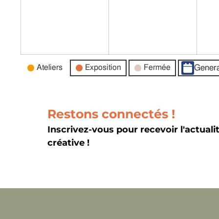
Catégories
Ateliers
Exposition
Fermée
Genera
d’évènement
Restons connectés !
Inscrivez-vous pour recevoir l'actuali
créative !