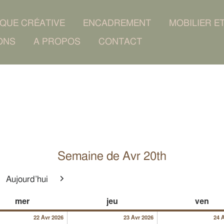
IQUE CRÉATIVE
ENCADREMENT
MOBILIER E
ONS
A PROPOS
CONTACT
Semaine de Avr 20th
Aujourd’hui
cédent
Suivant
026
22/04/2026
23/04/2026
mercredi
jeudi
ven
mer
jeu
ven
22 Avr 2026
23 Avr 2026
24 