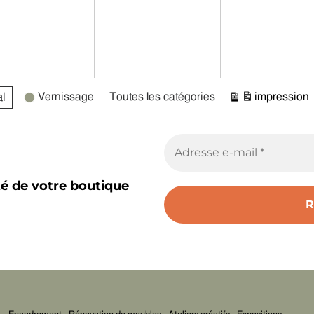
l
Vernissage
Toutes les catégories
impression
Vue
té de votre boutique