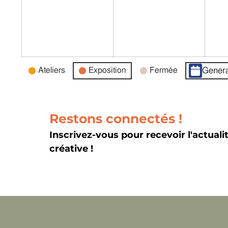
Catégories
Ateliers
Exposition
Fermée
Genera
d’évènement
Restons connectés !
Inscrivez-vous pour recevoir l'actuali
créative !