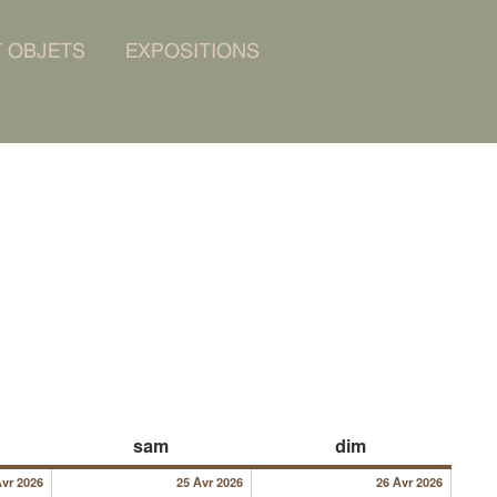
T OBJETS
EXPOSITIONS
24/04/2026
25/04/2026
26/04/
dredi
samedi
dimanche
sam
dim
Avr 2026
25 Avr 2026
26 Avr 2026