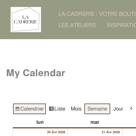
Aller
LA CADRERIE : VOTRE BOUT
au
LES ATELIERS
INSPIRATI
contenu
My Calendar
Calendrier
Liste
Mois
Semaine
Jour
Vue
Vue
Pré
en
20/04/2026
21/04/2
lundi
mardi
lun
mar
20 Avr 2026
21 Avr 2026