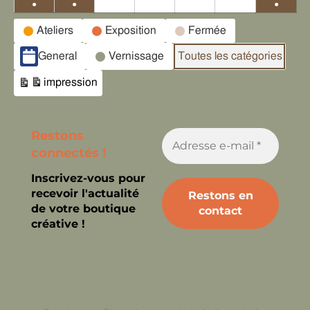
●
●
●
Catégories
Ateliers
Exposition
Fermée
d’évènement
General
Vernissage
Toutes les catégories
impression
Vue
Restons
connectés !
Inscrivez-vous pour
recevoir l'actualité
de votre boutique
créative !