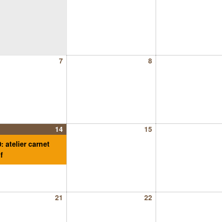
7
8
14
15
: atelier carnet
f
21
22