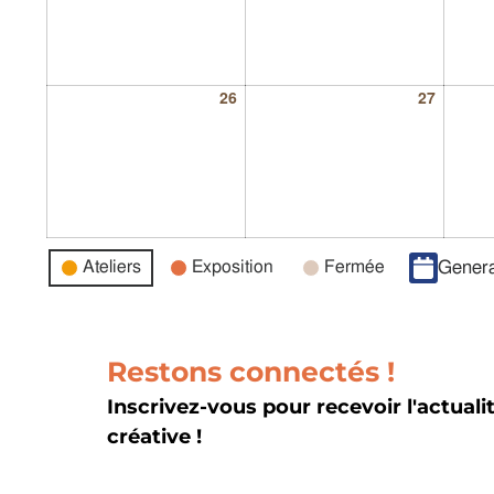
26
27
Catégories
Ateliers
Exposition
Fermée
Genera
d’évènement
Restons connectés !
Inscrivez-vous pour recevoir l'actuali
créative !