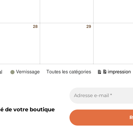
28
29
l
Vernissage
Toutes les catégories
impression
Vue
té de votre boutique