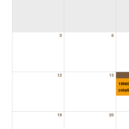
5
6
12
13
19h00
créati
19
20