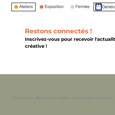
Catégories
Ateliers
Exposition
Fermée
Genera
d’évènement
Restons connectés !
Inscrivez-vous pour recevoir l'actuali
créative !
Encadrement - Rénovation de meubles - Ateliers créatifs - Expositions