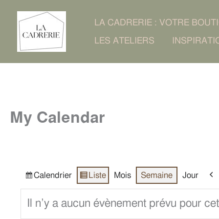
Aller
LA CADRERIE : VOTRE BOUT
au
LES ATELIERS
INSPIRATI
contenu
My Calendar
Calendrier
Liste
Mois
Semaine
Jour
Vue
Vue
Pré
en
Il n’y a aucun évènement prévu pour cet