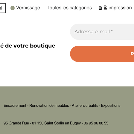
l
Vernissage
Toutes les catégories
impression
Vue
té de votre boutique
Encadrement - Rénovation de meubles - Ateliers créatifs - Expositions
95 Grande Rue - 01 150 Saint Sorlin en Bugey - 06 95 96 08 55