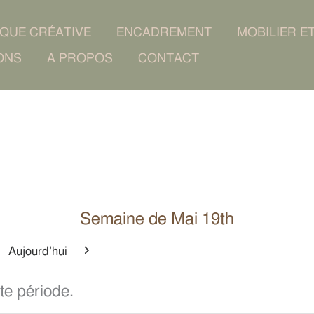
IQUE CRÉATIVE
ENCADREMENT
MOBILIER E
ONS
A PROPOS
CONTACT
Semaine de Mai 19th
Aujourd’hui
cédent
Suivant
te période.