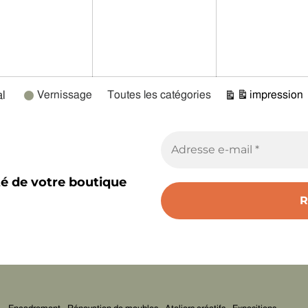
l
Vernissage
Toutes les catégories
impression
Vue
té de votre boutique