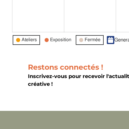
Catégories
Ateliers
Exposition
Fermée
Genera
d’évènement
Restons connectés !
Inscrivez-vous pour recevoir l'actuali
créative !