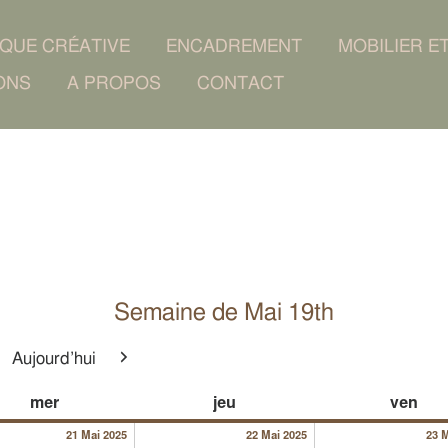
IQUE CRÉATIVE
ENCADREMENT
MOBILIER E
ONS
A PROPOS
CONTACT
Semaine de Mai 19th
Aujourd’hui
cédent
Suivant
025
21/05/2025
22/05/2025
mercredi
jeudi
ven
mer
jeu
ven
ent)
21 Mai 2025
22 Mai 2025
23 