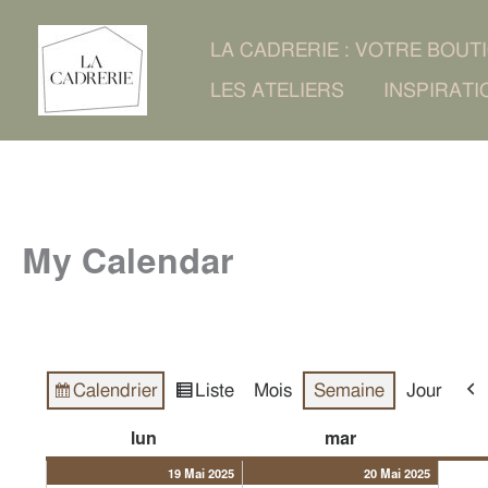
Aller
LA CADRERIE : VOTRE BOUT
au
LES ATELIERS
INSPIRATI
contenu
My Calendar
Calendrier
Liste
Mois
Semaine
Jour
Vue
Vue
Pré
en
19/05/2025
(1
20/05/2
(1
lundi
mardi
lun
mar
évènement)
évènem
19 Mai 2025
20 Mai 2025