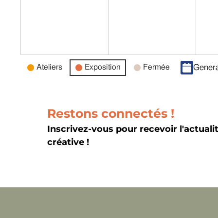
Catégories
Ateliers
Exposition
Fermée
Genera
d’évènement
Restons connectés !
Inscrivez-vous pour recevoir l'actuali
créative !