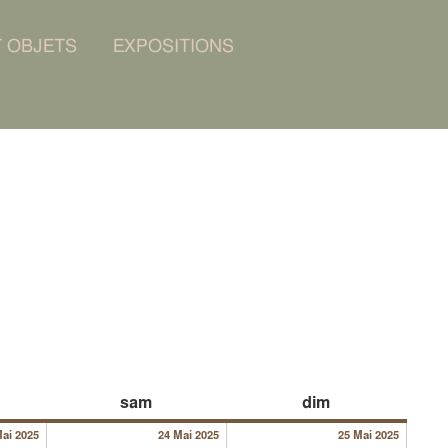
T OBJETS
EXPOSITIONS
23/05/2025
24/05/2025
25/05/
dredi
samedi
dimanche
sam
dim
Mai 2025
24 Mai 2025
25 Mai 2025