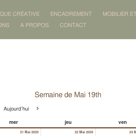
IQUE CRÉATIVE
ENCADREMENT
MOBILIER E
ONS
A PROPOS
CONTACT
Semaine de Mai 19th
Aujourd’hui
cédent
Suivant
025
21/05/2025
22/05/2025
mercredi
jeudi
ven
mer
jeu
ven
21 Mai 2025
22 Mai 2025
23 