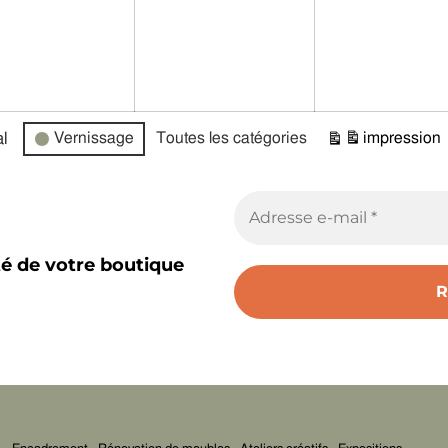
l
Vernissage
Toutes les catégories
impression
Vue
té de votre boutique