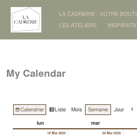
Aller
LA CADRERIE : VOTRE BOUT
au
LES ATELIERS
INSPIRATI
contenu
My Calendar
Calendrier
Liste
Mois
Semaine
Jour
Vue
Vue
Pré
en
19/05/2025
20/05/2
lundi
mardi
lun
mar
19 Mai 2025
20 Mai 2025