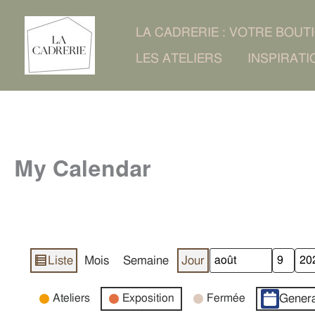
Aller
LA CADRERIE : VOTRE BOUT
au
LES ATELIERS
INSPIRATI
contenu
My Calendar
Liste
Mois
Semaine
Jour
Vue
Mois
Jour
Année
en
Catégories
Ateliers
Exposition
Fermée
Genera