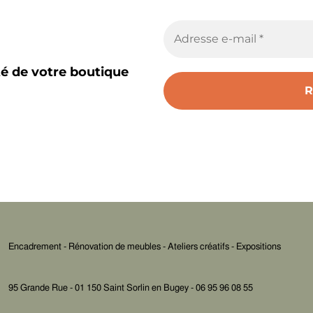
té de votre boutique
Encadrement - Rénovation de meubles - Ateliers créatifs - Expositions
95 Grande Rue - 01 150 Saint Sorlin en Bugey - 06 95 96 08 55