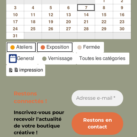
1
2
3
4
5
6
7
8
9
10
11
12
13
14
15
16
17
18
19
20
21
22
23
24
25
26
27
28
29
30
31
Catégories
Ateliers
Exposition
Fermée
d’évènement
General
Vernissage
Toutes les catégories
impression
Vue
Restons
connectés !
Inscrivez-vous pour
recevoir l'actualité
de votre boutique
créative !