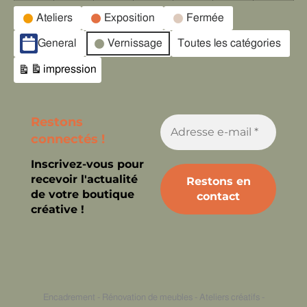
Catégories
Ateliers
Exposition
Fermée
d’évènement
General
Vernissage
Toutes les catégories
impression
Vue
Restons
connectés !
Inscrivez-vous pour
recevoir l'actualité
de votre boutique
créative !
Encadrement - Rénovation de meubles - Ateliers créatifs -