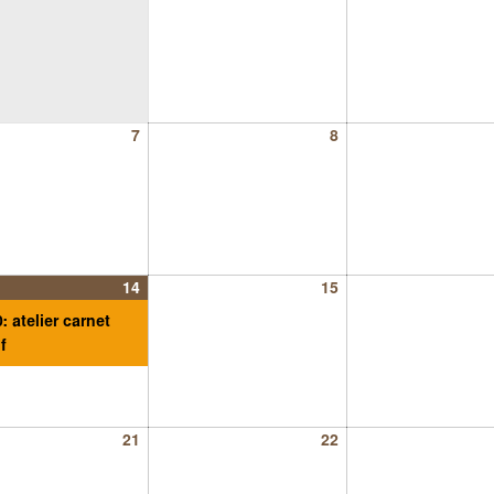
7
8
14
15
: atelier carnet
f
21
22