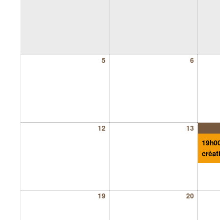
5
6
12
13
19h00
créati
19
20