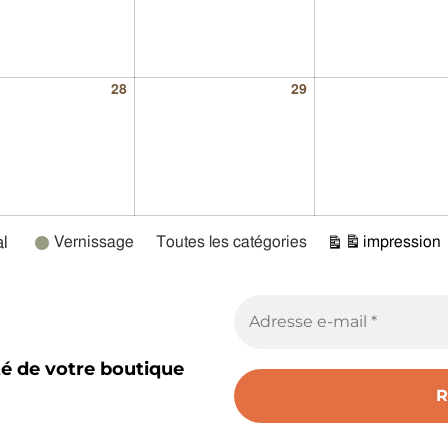
28
29
l
Vernissage
Toutes les catégories
impression
Vue
té de votre boutique