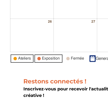
26
27
Catégories
Ateliers
Exposition
Fermée
Genera
d’évènement
Restons connectés !
Inscrivez-vous pour recevoir l'actuali
créative !