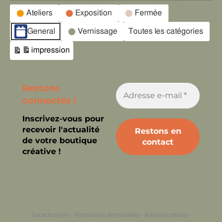
Catégories
Ateliers
Exposition
Fermée
d’évènement
General
Vernissage
Toutes les catégories
impression
Vue
Restons
connectés !
Inscrivez-vous pour
recevoir l'actualité
de votre boutique
créative !
Encadrement - Rénovation de meubles - Ateliers créatifs -