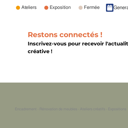
Catégories
Ateliers
Exposition
Fermée
Genera
d’évènement
Restons connectés !
Inscrivez-vous pour recevoir l'actuali
créative !
Encadrement - Rénovation de meubles - Ateliers créatifs - Expositions