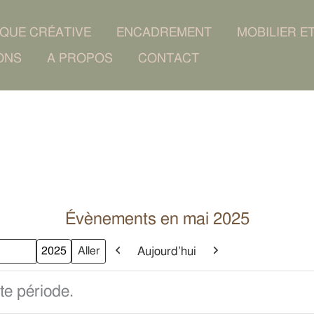
IQUE CRÉATIVE
ENCADREMENT
MOBILIER E
ONS
A PROPOS
CONTACT
Évènements en mai 2025
Aujourd’hui
Précédent
Suivant
s
ée
te période.