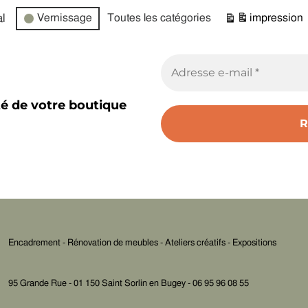
l
Vernissage
Toutes les catégories
impression
Vue
té de votre boutique
Encadrement - Rénovation de meubles - Ateliers créatifs - Expositions
95 Grande Rue - 01 150 Saint Sorlin en Bugey - 06 95 96 08 55