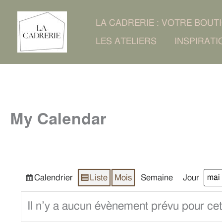
Aller
LA CADRERIE : VOTRE BOUT
au
LES ATELIERS
INSPIRATI
contenu
My Calendar
Calendrier
Liste
Mois
Semaine
Jour
Vue
Vue
Moi
Ann
en
Il n’y a aucun évènement prévu pour cet