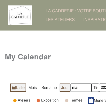
Aller
LA CADRERIE : VOTRE BOUT
au
LES ATELIERS
INSPIRATI
contenu
My Calendar
Liste
Mois
Semaine
Jour
Vue
Mois
Jour
Année
en
Catégories
Ateliers
Exposition
Fermée
Genera