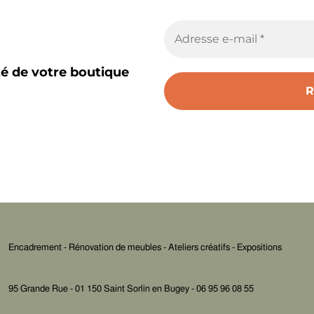
té de votre boutique
Encadrement - Rénovation de meubles - Ateliers créatifs - Expositions
95 Grande Rue - 01 150 Saint Sorlin en Bugey - 06 95 96 08 55