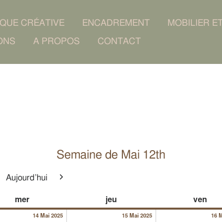
IQUE CRÉATIVE
ENCADREMENT
MOBILIER E
ONS
A PROPOS
CONTACT
Semaine de Mai 12th
Aujourd’hui
cédent
Suivant
025
14/05/2025
15/05/2025
mercredi
jeudi
ven
mer
jeu
ven
ent)
14 Mai 2025
15 Mai 2025
16 