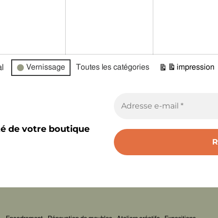
l
Vernissage
Toutes les catégories
impression
Vue
té de votre boutique