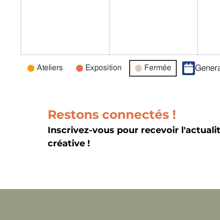
Catégories
Ateliers
Exposition
Fermée
Genera
d’évènement
Restons connectés !
Inscrivez-vous pour recevoir l'actuali
créative !