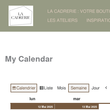
Aller
LA CADRERIE : VOTRE BOUT
au
LES ATELIERS
INSPIRATI
contenu
My Calendar
Calendrier
Liste
Mois
Semaine
Jour
Vue
Vue
Pré
en
12/05/2025
(1
13/05/2
(1
lundi
mardi
lun
mar
évènement)
évènem
12 Mai 2025
13 Mai 2025