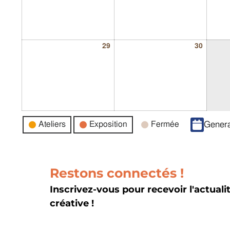
29
30
Catégories
Ateliers
Exposition
Fermée
Genera
d’évènement
Restons connectés !
Inscrivez-vous pour recevoir l'actuali
créative !