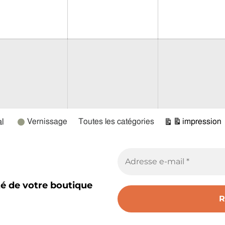
l
Vernissage
Toutes les catégories
impression
Vue
té de votre boutique